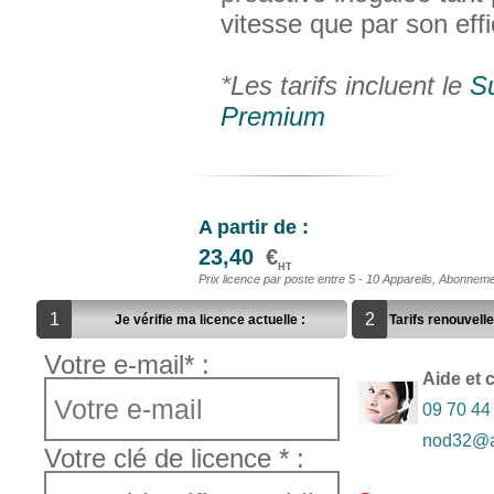
vitesse que par son effi
*Les tarifs incluent le
S
Premium
A partir de :
23,40
€
HT
Prix licence par poste entre 5 - 10 Appareils, Abonnem
1
2
Tarifs renouvelle
Je vérifie ma licence actuelle :
Votre e-mail* :
Aide et 
09 70 44
nod32@ac
Votre clé de licence * :