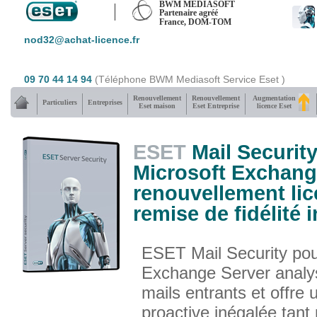
BWM MEDIASOFT
Partenaire agréé
France, DOM-TOM
nod32@achat-licence.fr
09 70 44 14 94
(Téléphone BWM Mediasoft Service Eset )
Renouvellement
Renouvellement
Augmentation
Particuliers
Entreprises
Eset maison
Eset Entreprise
licence Eset
ESET
Mail Securit
Microsoft Exchang
renouvellement lic
remise de fidélité 
ESET Mail Security pou
Exchange Server analys
mails entrants et offre 
proactive inégalée tant