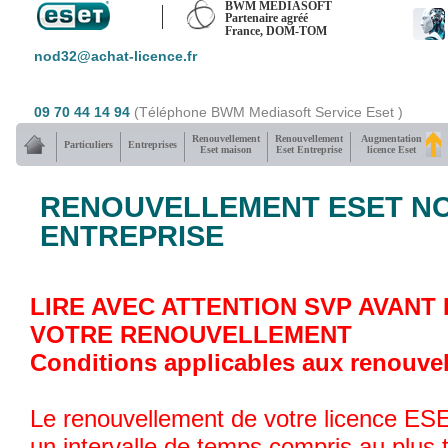
BWM MEDIASOFT
Partenaire agréé
France, DOM-TOM
nod32@achat-licence.fr
09 70 44 14 94
(Téléphone BWM Mediasoft Service Eset )
Renouvellement
Renouvellement
Augmentation
Particuliers
Entreprises
Eset maison
Eset Entreprise
licence Eset
RENOUVELLEMENT ESET N
ENTREPRISE
LIRE AVEC ATTENTION SVP AVAN
VOTRE RENOUVELLEMENT
Conditions applicables aux renouve
Le renouvellement de votre licence ESE
un intervalle de temps compris au plus