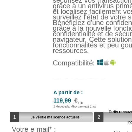
sécurisez vos transaction
grâce à un antivirus primé
et localisez facilement vo
surveillez l'état de votre s
Bénéficiez d'une confident
grâce à la nouvelle fonct
confidentialité et de sécur
navigateur. Cette solution
fonctionnalités et peu g
ressources.
Compatibilité:
A partir de :
119,99
€
TTC
5 Appareils, Abonnement 1 an
Tarifs renouve
1
2
Je vérifie ma licence actuelle :
in
Votre e-mail* :