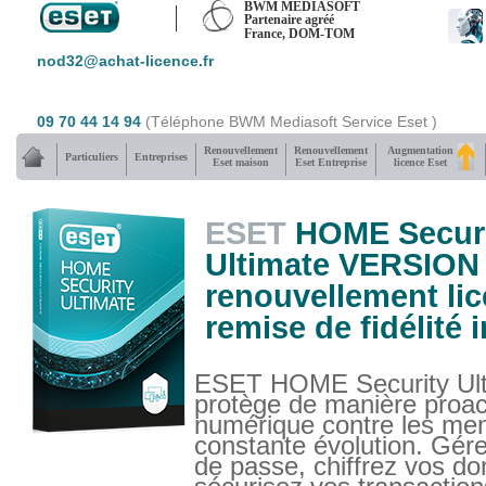
BWM MEDIASOFT
Partenaire agréé
France, DOM-TOM
nod32@achat-licence.fr
09 70 44 14 94
(Téléphone BWM Mediasoft Service Eset )
Renouvellement
Renouvellement
Augmentation
Particuliers
Entreprises
Eset maison
Eset Entreprise
licence Eset
ESET
HOME Securi
Ultimate VERSION 
renouvellement lic
remise de fidélité 
ESET HOME Security Ult
protège de manière proact
numérique contre les me
constante évolution. Gér
de passe, chiffrez vos d