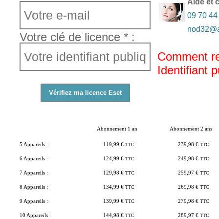
Aide et 
09 70 44
nod32@ac
Votre clé de licence * :
Comment re
Identifiant 
Abonnement 1 an
Abonnement 2 ans
5 Appareils :
119,99 €
TTC
239,98 €
TTC
6 Appareils :
124,99 €
TTC
249,98 €
TTC
7 Appareils :
129,98 €
TTC
259,97 €
TTC
8 Appareils :
134,99 €
TTC
269,98 €
TTC
9 Appareils :
139,99 €
TTC
279,98 €
TTC
10 Appareils :
144,98 €
TTC
289,97 €
TTC