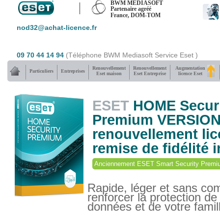
BWM MEDIASOFT
Partenaire agréé
France, DOM-TOM
nod32@achat-licence.fr
09 70 44 14 94
(Téléphone BWM Mediasoft Service Eset )
Renouvellement
Renouvellement
Augmentation
Particuliers
Entreprises
Eset maison
Eset Entreprise
licence Eset
ESET
HOME Securi
Premium VERSION 
renouvellement lic
remise de fidélité 
Anciennement ESET Smart Security Premi
Rapide, léger et sans co
renforcer la protection de
données et de votre famil