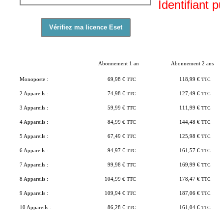
Identifiant 
Abonnement 1 an
Abonnement 2 ans
Monoposte :
69,98 €
TTC
118,99 €
TTC
2 Appareils :
74,98 €
TTC
127,49 €
TTC
3 Appareils :
59,99 €
TTC
111,99 €
TTC
4 Appareils :
84,99 €
TTC
144,48 €
TTC
5 Appareils :
67,49 €
TTC
125,98 €
TTC
6 Appareils :
94,97 €
TTC
161,57 €
TTC
7 Appareils :
99,98 €
TTC
169,99 €
TTC
8 Appareils :
104,99 €
TTC
178,47 €
TTC
9 Appareils :
109,94 €
TTC
187,06 €
TTC
10 Appareils :
86,28 €
TTC
161,04 €
TTC