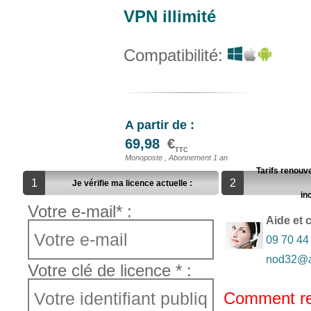
VPN illimité
Compatibilité:
A partir de :
69,98
€
TTC
Monoposte , Abonnement 1 an
Tarifs renouve
1
2
Je vérifie ma licence actuelle :
in
Votre e-mail* :
Aide et 
09 70 44
nod32@ac
Votre clé de licence * :
Comment re