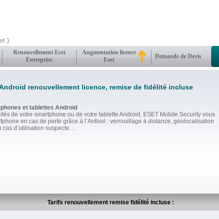
t )
Renouvellement Eset
Augmentation licence
Demande de Devis
Entreprise
Eset
Android renouvellement licence, remise de fidélité incluse
tphones et tablettes Android
lités de votre smartphone ou de votre tablette Android, ESET Mobile Security vous
tphone en cas de perte grâce à l’Antivol : verrouillage à distance, géolocalisation
n cas d’utilisation suspecte…
Tarifs renouvellement remise fidélité incluse :