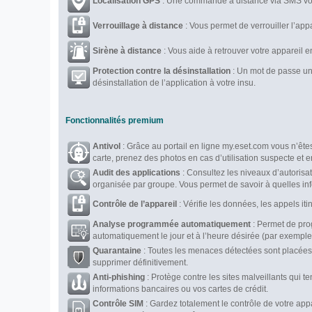
Localisation GPS
: Une commande à distance via SMS vou
Verrouillage à distance
: Vous permet de verrouiller l’app
Sirène à distance
: Vous aide à retrouver votre appareil e
Protection contre la désinstallation
: Un mot de passe un
désinstallation de l’application à votre insu.
Fonctionnalités premium
Antivol
: Grâce au portail en ligne my.eset.com vous n’ête
carte, prenez des photos en cas d’utilisation suspecte et
Audit des applications
: Consultez les niveaux d’autorisati
organisée par groupe. Vous permet de savoir à quelles inf
Contrôle de l’appareil
: Vérifie les données, les appels it
Analyse programmée automatiquement
: Permet de pro
automatiquement le jour et à l’heure désirée (par exemple 
Quarantaine
: Toutes les menaces détectées sont placées 
supprimer définitivement.
Anti-phishing
: Protège contre les sites malveillants qui te
informations bancaires ou vos cartes de crédit.
Contrôle SIM
: Gardez totalement le contrôle de votre app