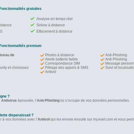
Fonctionnalités gratuites
Analyse en temps réel
distance
Sirène à distance
PS
Effacement à distance
Fonctionnalités premium
iveau de
Photos à distance
Anti-Phishing
Alerte batterie faible
Anti-Phishing
Correspondance SIM
Message personn
rity et choisissez
Filtrage des appels & SMS
Suivi et localisati
Antivol
igne ?
n
Antivirus
éprouvée, l’
Anti-Phishing
lui s’occupe de vos données personnelles.
ette disparaissait ?
r à vos données avec l’
Antivol
qui les envoie ensuite sur my.eset.com et vous per