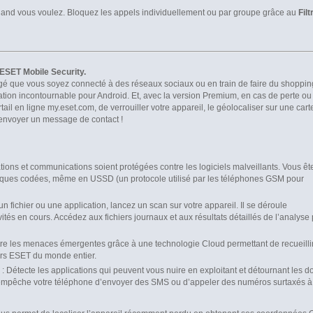
and vous voulez. Bloquez les appels individuellement ou par groupe grâce au
Fil
 ESET Mobile Security.
égé que vous soyez connecté à des réseaux sociaux ou en train de faire du shoppin
ation incontournable pour Android. Et, avec la version Premium, en cas de perte ou 
tail en ligne my.eset.com, de verrouiller votre appareil, le géolocaliser sur une cart
’envoyer un message de contact !
ations et communications soient protégées contre les logiciels malveillants. Vous êt
ttaques codées, même en USSD (un protocole utilisé par les téléphones GSM pour
 fichier ou une application, lancez un scan sur votre appareil. Il se déroule
ités en cours. Accédez aux fichiers journaux et aux résultats détaillés de l’analyse
tre les menaces émergentes grâce à une technologie Cloud permettant de recueilli
eurs ESET du monde entier.
s
: Détecte les applications qui peuvent vous nuire en exploitant et détournant les 
ve empêche votre téléphone d’envoyer des SMS ou d’appeler des numéros surtaxés à