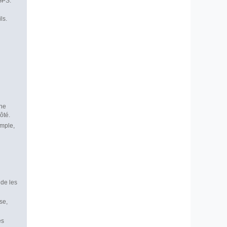
GPS.
ls.
une
ôté.
imple,
 de les
se,
es