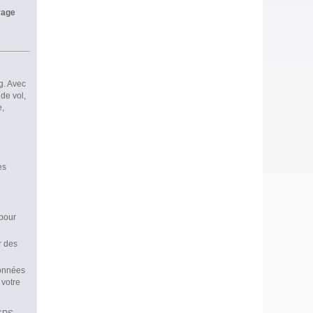
trage
g. Avec
de vol,
e,
es
 pour
r des
données
 votre