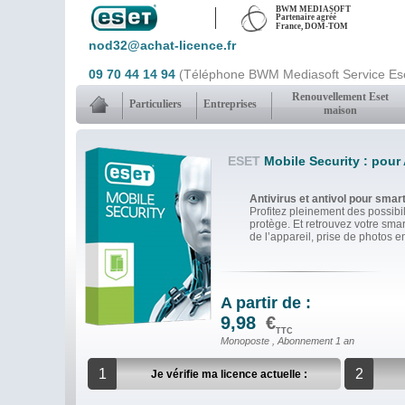
BWM MEDIASOFT
Partenaire agréé
France, DOM-TOM
nod32@achat-licence.fr
09 70 44 14 94
(Téléphone BWM Mediasoft Service Ese
Renouvellement Eset
Particuliers
Entreprises
maison
ESET
Mobile Security : pour 
Antivirus et antivol pour smar
Profitez pleinement des possibi
protège. Et retrouvez votre smar
de l’appareil, prise de photos e
A partir de :
9,98
€
TTC
Monoposte , Abonnement 1 an
1
2
Je vérifie ma licence actuelle :