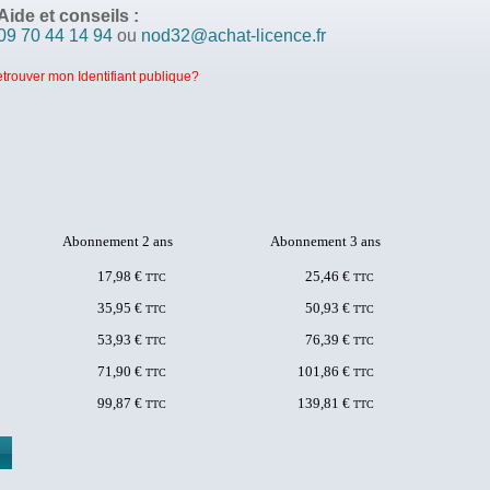
Aide et conseils :
09 70 44 14 94
ou
nod32@achat-licence.fr
rouver mon Identifiant publique?
Abonnement 2 ans
Abonnement 3 ans
17,98 €
25,46 €
TTC
TTC
35,95 €
50,93 €
TTC
TTC
53,93 €
76,39 €
TTC
TTC
71,90 €
101,86 €
TTC
TTC
99,87 €
139,81 €
TTC
TTC