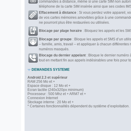
commandes à distance, même si une carte SIM non autorisé
téléphone de la carte SIM insérée ainsi que ses codes IMS
Effacement à distance
: Si vous perdez votre appareil, 
de vos cartes mémoires amovibles grâce à une commande 
ne pourront plus être restaurées ou utilisées.
Blocage par plage horaire
: Bloquez les appels et les SM
Blocage par groupe
: Bloque les appels et SMS d’un utili
– famille, amis, travail – et appliquer à chacun différen
numéros masqués.
Blocage du dernier appelant
: Bloque le dernier numéro à
tout en mettant fin aux appels indésirables une fois pour t
DEMANDES SYSTEME
Android 2.3 et supérieur
RAM 256 Mo et +
Espace disque : 12 Mo et +
Ecran tactile (240x320px minimum)
Processeur : 500 Mhz et + ARM7 et +
Connexion Internet
Stockage interne : 20 Mo et +
* Certaines fonctionnalités dépendent du système d’exploitation.