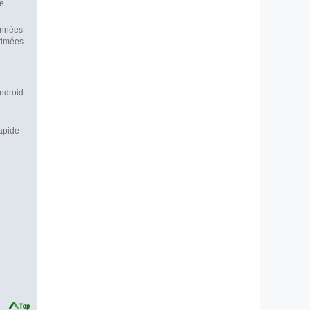
de
onnées
rimées
Android
rapide