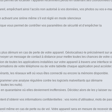
s permet de localiser l’appareil récemment perdu en obtenant ses coordonnées 
areil, empêchant ainsi l’accès non autorisé à vos données, vos photos ou vos e-mai
n activant une sirène même s’il est réglé en mode silencieux
ique vous permet de contrôler vos paramètres de sécurité et d’empêcher la
s plus démuni en cas de perte de votre appareil. Géolocalisez-le précisément sur 
 envoyer un message de contact à distance pour mettre toutes les chances de votre c
on de toutes les applications installées sur votre appareil à travers une interface s
ormations de votre téléphone ou de votre tablette chaque application peut accéder.
inérants, les réseaux wifi où vous êtes connecté ou encore la mémoire disponible.
grammer une analyse régulière contre les logiciels malveillants qui démarre
toutes les nuits).
en quarantaine où elles deviennent inoffensives. Décidez alors de les y laisser ou
ntent d’obtenir vos informations confidentielles : vos noms d’utilisateur, mots de pas
areil même en cas de perte ou de vol. Votre appareil sera en mesure de recevoir d