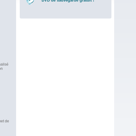
DVD de sauvegarde gratuit !
alisé
on
met de