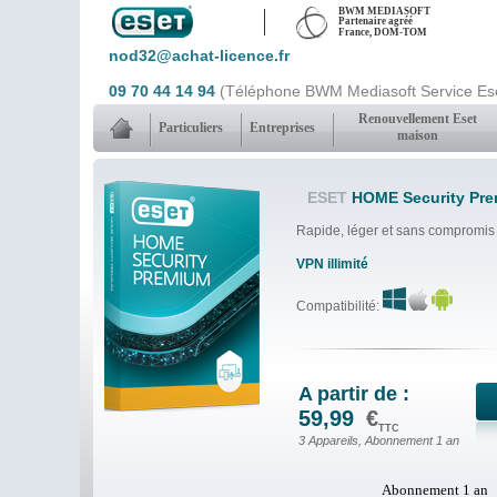
BWM MEDIASOFT
Partenaire agréé
France, DOM-TOM
nod32@achat-licence.fr
09 70 44 14 94
(Téléphone BWM Mediasoft Service Ese
Renouvellement Eset
Particuliers
Entreprises
maison
ESET
HOME Security Pre
Rapide, léger et sans compromis p
VPN illimité
Compatibilité:
A partir de :
59,99
€
TTC
3 Appareils, Abonnement 1 an
Abonnement 1 an