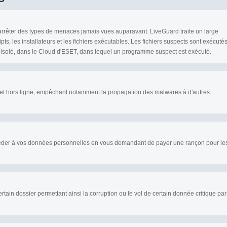
arrêter des types de menaces jamais vues auparavant. LiveGuard traite un large
ipts, les installateurs et les fichiers exécutables. Les fichiers suspects sont exécuté
isolé, dans le Cloud d'ESET, dans lequel un programme suspect est exécuté.
e et hors ligne, empêchant notamment la propagation des malwares à d'autres
éder à vos données personnelles en vous demandant de payer une rançon pour le
rtain dossier permettant ainsi la corruption ou le vol de certain donnée critique par