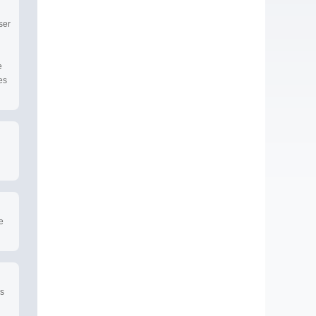
ser
e
es
e
es