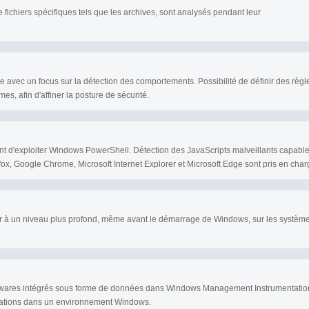
fichiers spécifiques tels que les archives, sont analysés pendant leur
vec un focus sur la détection des comportements. Possibilité de définir des règl
es, afin d'affiner la posture de sécurité.
tent d'exploiter Windows PowerShell. Détection des JavaScripts malveillants capabl
efox, Google Chrome, Microsoft Internet Explorer et Microsoft Edge sont pris en char
eur à un niveau plus profond, même avant le démarrage de Windows, sur les systèm
alwares intégrés sous forme de données dans Windows Management Instrumentatio
lications dans un environnement Windows.