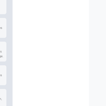
es
es
ge.
es
n,