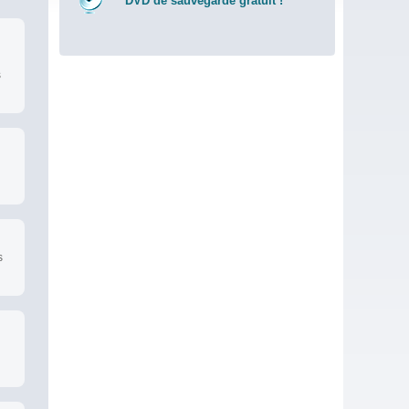
DVD de sauvegarde gratuit !
s
s