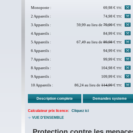
Monoposte :
69,98 €
TTC
2 Appareils :
74,98 €
TTC
3 Appareils :
59,99 au lieu de
79,99
€
TTC
4 Appareils :
84,99 €
TTC
5 Appareils :
67,49 au lieu de
89,98
€
TTC
6 Appareils :
94,99 €
TTC
7 Appareils :
99,99 €
TTC
8 Appareils :
104,98 €
TTC
9 Appareils :
109,99 €
TTC
10 Appareils :
86,24 au lieu de
114,99
€
TTC
Description complete
Demandes systeme
Calculateur prix licence
:
Cliquez ici
VUE D'ENSEMBLE
Protection contre les menace