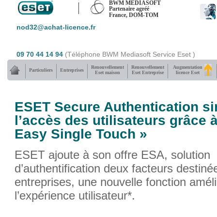
BWM MEDIASOFT
Partenaire agréé
France, DOM-TOM
nod32@achat-licence.fr
09 70 44 14 94
(Téléphone BWM Mediasoft Service Eset )
Renouvellement
Renouvellement
Augmentation
Particuliers
Entreprises
Eset maison
Eset Entreprise
licence Eset
ESET Secure Authentication si
l’accès des utilisateurs grâce à
Easy Single Touch »
ESET ajoute à son offre ESA, solution
d’authentification deux facteurs destiné
entreprises, une nouvelle fonction amél
l’expérience utilisateur*.